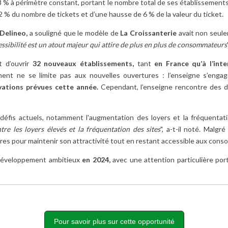
8 % à périmètre constant, portant le nombre total de ses établissements
 du nombre de tickets et d’une hausse de 6 % de la valeur du ticket.
Delineo,
a souligné que le modèle de
La Croissanterie
avait non seulem
sibilité est un atout majeur qui attire de plus en plus de consommateurs
t d’ouvrir
32 nouveaux établissements,
tant
en France qu’à l’inte
nt ne se limite pas aux nouvelles ouvertures : l’enseigne s’eng
vations prévues cette année.
Cependant, l’enseigne rencontre des dél
éfis actuels, notamment l'augmentation des loyers et la fréquentati
re les loyers élevés et la fréquentation des sites
", a-t-il noté. Malgr
offres pour maintenir son attractivité tout en restant accessible aux con
 développement ambitieux
en 2024,
avec une attention particulière port
Pour savoir plus sur cette opportunité