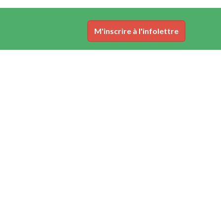
M'inscrire à l'infolettre
Nous joindre
contact@afriquefranchise.com
Accueil
Conditions d'utilisation
Plan du site