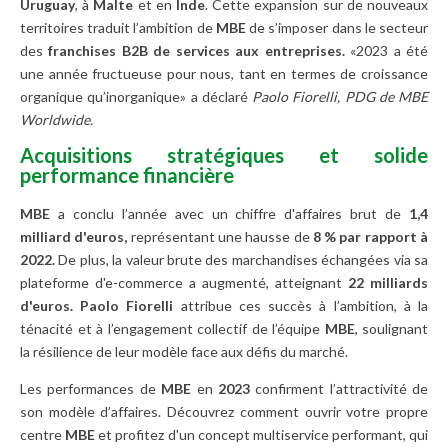
Uruguay
, à
Malte
et en
Inde
. Cette expansion sur de nouveaux
territoires traduit l’ambition de
MBE
de s’imposer dans le secteur
des
franchises B2B de services aux entreprises.
«2023 a été
une année fructueuse pour nous, tant en termes de croissance
organique qu’inorganique» a déclaré
Paolo Fiorelli, PDG de MBE
Worldwide.
Acquisitions stratégiques et solide
performance financière
MBE
a conclu l’année avec un chiffre d'affaires brut de
1,4
milliard d'euros,
représentant une hausse de
8 % par rapport à
2022.
De plus, la valeur brute des marchandises échangées via sa
plateforme d'e-commerce a augmenté, atteignant
22 milliards
d'euros.
Paolo
Fiorelli
attribue ces succès à l’ambition, à la
ténacité et à l’engagement collectif de l’équipe
MBE
, soulignant
la résilience de leur modèle face aux défis du marché.
Les performances de
MBE
en
2023
confirment l’attractivité de
son modèle d’affaires. Découvrez comment ouvrir votre propre
centre
MBE
et profitez d'un concept multiservice performant, qui