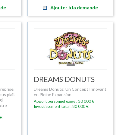
nde
Ajouter à la demande
DREAMS DONUTS
reprise,
Dreams Donuts: Un Concept Innovant
ous plaît
en Pleine Expansion
gi-
Apport personnel exigé : 30 000 €
otre
Investissement total : 80 000 €
 €