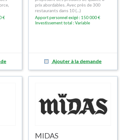
orce,
prix abordables. Avec près de 300
restaurants dans 10 (…)
0 €
Apport personnel exigé : 150 000 €
Investissement total : Variable
nde
Ajouter à la demande
MIDAS