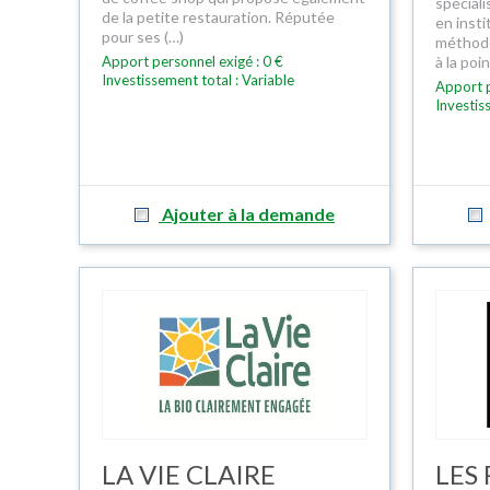
spécial
de la petite restauration. Réputée
en inst
pour ses (…)
méthode
Apport personnel exigé : 0 €
à la poi
Investissement total : Variable
Apport p
Investis
Ajouter à la demande
LA VIE CLAIRE
LES 