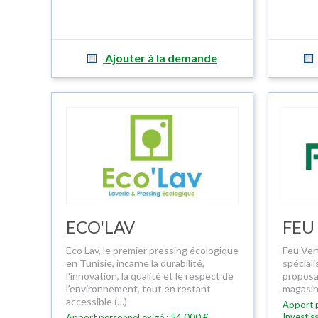
Ajouter à la demande
ECO'LAV
FEU
Eco Lav, le premier pressing écologique
Feu Ver
en Tunisie, incarne la durabilité,
spéciali
l'innovation, la qualité et le respect de
proposa
l'environnement, tout en restant
magasins
accessible (…)
Apport p
Investis
Apport personnel exigé : 54 000 €