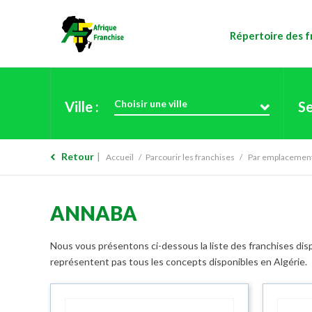
Répertoire des f
Choisir une ville
Ville :
Se
Retour
Accueil
Parcourir les franchises
Par emplacemen
ANNABA
Nous vous présentons ci-dessous la liste des franchises disp
représentent pas tous les concepts disponibles en Algérie.