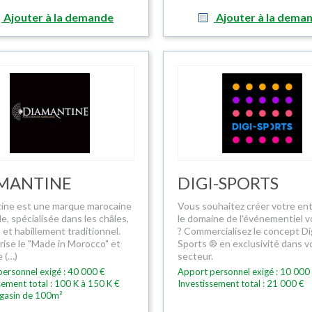
Ajouter à la demande
Ajouter à la dema
MANTINE
DIGI-SPORTS
ine est une marque marocaine
Vous souhaitez créer votre ent
le, spécialisée dans les châles,
le domaine de l'événementiel v
 et habillement traditionnel.
? Commercialisez le concept Di
orise le "Made in Morocco" et
Sports ® en exclusivité dans v
 (…)
secteur.
ersonnel exigé : 40 000 €
Apport personnel exigé : 10 000
sement total : 100 K à 150 K €
Investissement total : 21 000 €
gasin de 100m²