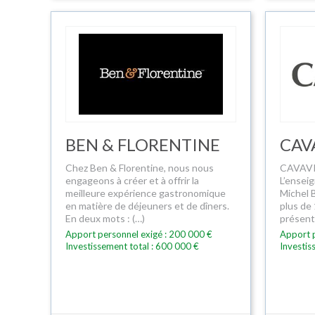
BEN & FLORENTINE
CAV
Chez Ben & Florentine, nous nous
CAVAVIN
engageons à créer et à offrir la
L’ensei
meilleure expérience gastronomique
Michel 
en matière de déjeuners et de dîners.
plus de 
En deux mots : (…)
présent
Apport personnel exigé : 200 000 €
Apport p
Investissement total : 600 000 €
Investis