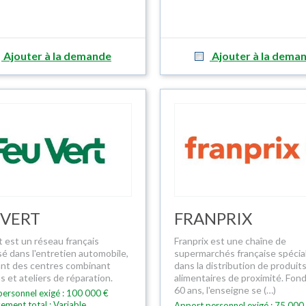
Ajouter à la demande
Ajouter à la dema
 VERT
FRANPRIX
t est un réseau français
Franprix est une chaîne de
sé dans l'entretien automobile,
supermarchés française spécia
nt des centres combinant
dans la distribution de produit
 et ateliers de réparation.
alimentaires de proximité. Fondé
60 ans, l'enseigne se (…)
ersonnel exigé : 100 000 €
sement total : Variable
Apport personnel exigé : 75 000