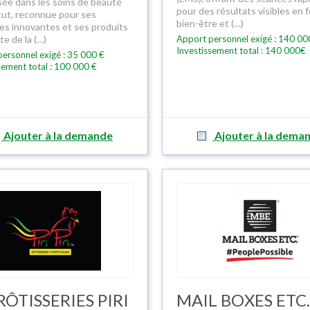
isée dans les soins de beauté
pour des résultats visibles en f
itut, reconnue pour ses
bien-être et (…)
s innovantes et ses produits
nte de la (…)
Apport personnel exigé : 140 00
Investissement total : 140 000€
ersonnel exigé : 35 000 €
sement total : 100 000 €
Ajouter à la demande
Ajouter à la dema
RÔTISSERIES PIRI
MAIL BOXES ETC.