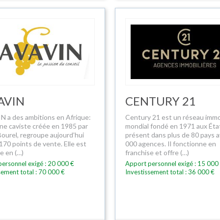
AVIN
CENTURY 21
 a des ambitions en Afrique:
Century 21 est un réseau immo
gne caviste créée en 1985 par
mondial fondé en 1971 aux Éta
Bourel, regroupe aujourd’hui
présent dans plus de 80 pays 
170 points de vente. Elle est
000 agences. Il fonctionne en
e en (…)
franchise et offre (…)
ersonnel exigé : 20 000 €
Apport personnel exigé : 15 000
sement total : 70 000 €
Investissement total : 36 000 €