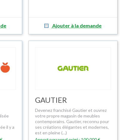
nde
Ajouter à la demande
GAUTIER
Devenez franchisé Gautier et ouvrez
lisée
votre propre magasin de meubles
s
contemporains. Gautier, reconnu pour
e il y a
ses créations élégantes et modernes,
est en pleine (…)
 €
Apport personnel exigé : 100 000 €