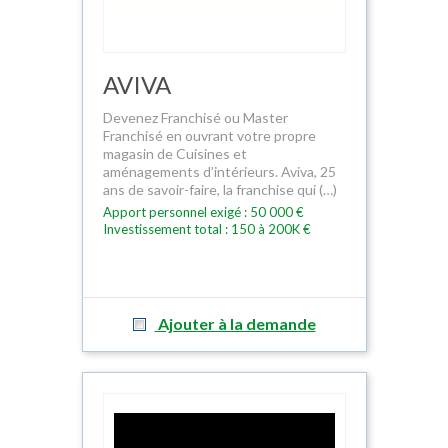
AVIVA
Devenez Franchisé ou Master
Franchisé en ouvrant votre propre
magasin de Cuisines et
aménagements d’intérieurs. Aviva, 25
ans de savoir-faire, la franchise qui (…)
Apport personnel exigé : 50 000 €
Investissement total : 150 à 200K €
Ajouter à la demande