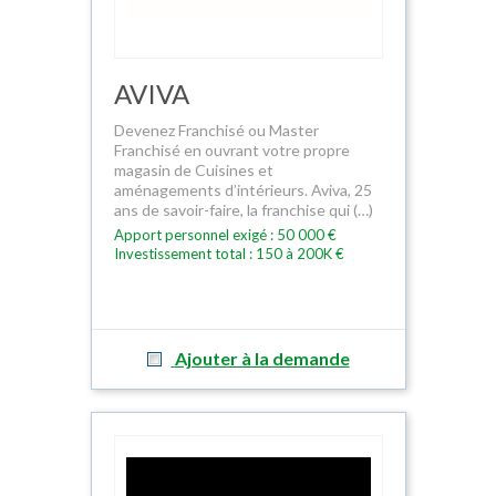
AVIVA
Devenez Franchisé ou Master
Franchisé en ouvrant votre propre
magasin de Cuisines et
aménagements d’intérieurs. Aviva, 25
ans de savoir-faire, la franchise qui (…)
Apport personnel exigé : 50 000 €
Investissement total : 150 à 200K €
Ajouter à la demande