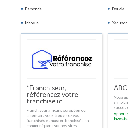
Bamenda
Douala
Maroua
Yaoundé
*Franchiseur,
ABC
référencez votre
Nous ai
franchise ici
s'impla
succès 
Franchiseur africain, européen ou
Apport p
américain, vous trouverez vos
Investis
franchisés et master-franchisés en
communiquant sur nos sites.