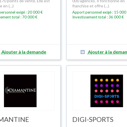
170 points de vente. Elle est
000 agences. Il fonctionne en
e en (…)
franchise et offre (…)
ersonnel exigé : 20 000 €
Apport personnel exigé : 15 000
sement total : 70 000 €
Investissement total : 36 000 €
Ajouter à la demande
Ajouter à la dema
MANTINE
DIGI-SPORTS