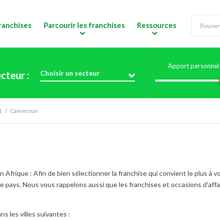
ranchises
Parcourir les franchises
Ressources
Apport personnel 
Choisir un secteur
cteur :
t
Cameroun
frique : Afin de bien sélectionner la franchise qui convient le plus à vo
re pays. Nous vous rappelons aussi que les franchises et occasions d'aff
s les villes suivantes :