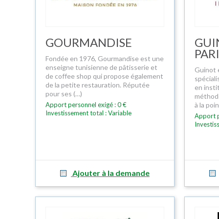
GOURMANDISE
GUI
PAR
Fondée en 1976, Gourmandise est une
enseigne tunisienne de pâtisserie et
Guinot 
de coffee shop qui propose également
spécial
de la petite restauration. Réputée
en inst
pour ses (…)
méthode
Apport personnel exigé : 0 €
à la poi
Investissement total : Variable
Apport p
Investis
Ajouter à la demande