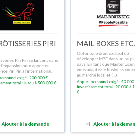
RÔTISSERIES PIRI
MAIL BOXES ETC.
Obtenez le droit exclusif de
développer MBE dans un ou pl
sseries Piri Piri se lancent dans
pays. En tant que Master Licen
 d'expansion pour apporter
vous adaptez le business con
nce Piri Piri à l’international.
au marché local et (…)
ersonnel exigé : 200 000 €
Apport personnel exigé : 40 000
sement total : Jusqu'à 500 000 €
Investissement total : 90 000 à 
€
Ajouter à la demande
Ajouter à la dema