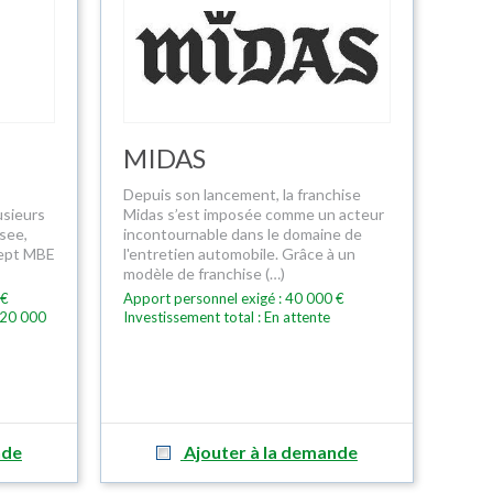
MIDAS
Depuis son lancement, la franchise
usieurs
Midas s’est imposée comme un acteur
see,
incontournable dans le domaine de
cept MBE
l'entretien automobile. Grâce à un
modèle de franchise (…)
 €
Apport personnel exigé : 40 000 €
120 000
Investissement total : En attente
nde
Ajouter à la demande