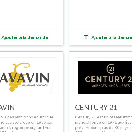
Ajouter à la demande
Ajouter à la dema
AVIN
CENTURY 21
 a des ambitions en Afrique:
Century 21 est un réseau immo
gne caviste créée en 1985 par
mondial fondé en 1971 aux Éta
Bourel, regroupe aujourd’hui
présent dans plus de 80 pays 