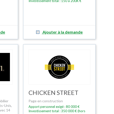
Investissement total : 150 à 200K €
nde
Ajouter à la demande
CHICKEN STREET
bilier
Page en construction
ts-Unis,
Apport personnel exigé : 80 000 €
avec 14
Investissement total : 350 000 € (hors