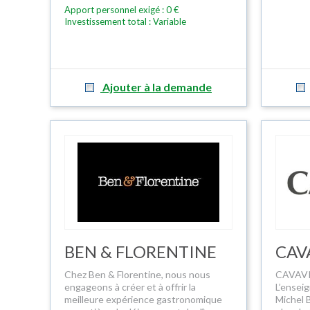
Apport personnel exigé : 0 €
Investissement total : Variable
Ajouter à la demande
BEN & FLORENTINE
CAV
Chez Ben & Florentine, nous nous
CAVAVIN
engageons à créer et à offrir la
L’ensei
meilleure expérience gastronomique
Michel 