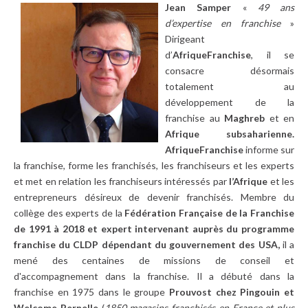
Jean Samper
«
49 ans
d’expertise en franchise
»
Dirigeant
d’
AfriqueFranchise
, il se
consacre désormais
totalement au
développement de la
franchise au
Maghreb
et en
Afrique subsaharienne.
AfriqueFranchise
informe sur
la franchise, forme les franchisés, les franchiseurs et les experts
et met en relation les franchiseurs intéressés par
l’Afrique
et les
entrepreneurs désireux de devenir franchisés. Membre du
collège des experts de la
Fédération Française de la Franchise
de 1991 à 2018 et expert intervenant auprès du programme
franchise du CLDP dépendant du gouvernement des USA,
il a
mené des centaines de missions de conseil et
d'accompagnement dans la franchise. Il a débuté dans la
franchise en 1975 dans le groupe
Prouvost chez Pingouin et
Welcome Pernelle
(
1850 magasins franchisés en France et plus