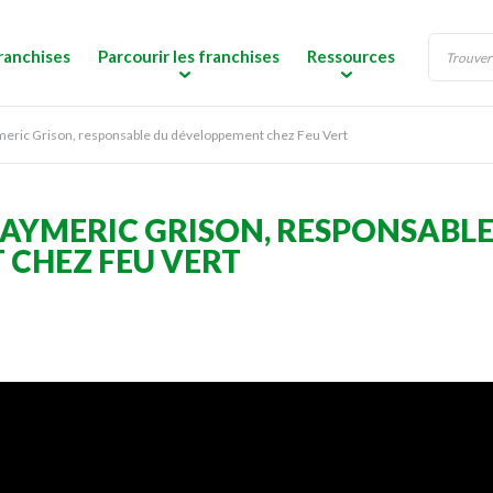
ranchises
Parcourir les franchises
Ressources
meric Grison, responsable du développement chez Feu Vert
 AYMERIC GRISON, RESPONSABLE
CHEZ FEU VERT