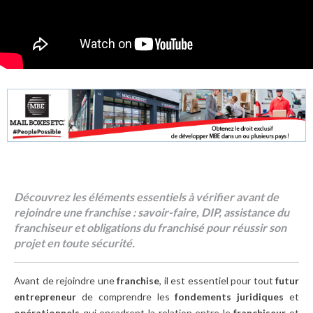
Découvrez les éléments essentiels à vérifier avant de
rejoindre une franchise : savoir-faire, DIP, assistance du
franchiseur et obligations du franchisé pour réussir son
projet en toute sécurité.
Avant de rejoindre une
franchise
, il est essentiel pour tout
futur
entrepreneur
de comprendre les
fondements juridiques
et
opérationnels
qui encadrent la relation entre le
franchiseur
et