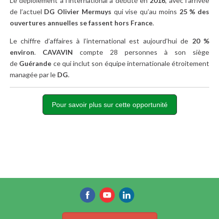
Le déploiement à l’international a débuté en
2016
, avec l’arrivée
de l’actuel
DG Olivier Mermuys
qui vise qu’au moins
25 % des
ouvertures annuelles se fassent hors France
.
Le chiffre d’affaires à l’international est aujourd’hui de
20 %
environ
.
CAVAVIN
compte 28 personnes à son siège
de
Guérande
ce qui inclut son équipe internationale étroitement
managée par le
DG
.
Pour savoir plus sur cette opportunité