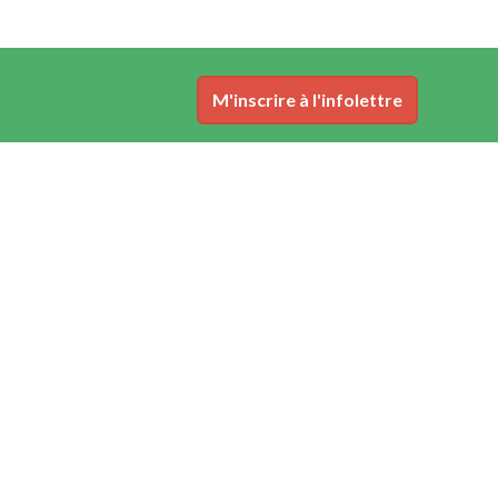
M'inscrire à l'infolettre
Nous joindre
contact@afriquefranchise.com