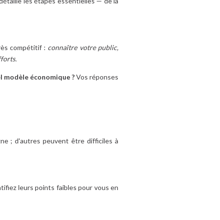
étaille les étapes essentielles — de la
rès compétitif :
connaître votre public,
forts.
l modèle économique ?
Vos réponses
e ; d'autres peuvent être difficiles à
ifiez leurs points faibles pour vous en