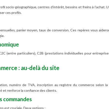
rofil socio-géographique, centres d’intérêt, besoins et freins à l’achat. 
er ces profils.
 mensuelles, panier moyen, taux de conversion. Ces repères vous aideron
ie.
onomique
 C2C (entre particuliers), C2B (prestations individuelles pour entrepri
merce : au-delà du site
ulation, numéro de TVA, inscription au registre du commerce selon la
é et renforce la confiance des clients.
des commandes
ns est cruciale. Deux options :