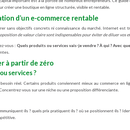
apital important est à la portée de nombreux entrepreneurs. Ce guide d
pour créer une boutique en ligne structurée, visible et rentable.
dation d’un e-commerce rentable
rer sans objectifs concrets ni connaissance du marché. Internet est t
oposition de valeur claire sont indispensables pour éviter de diluer vos ef
ez-vous :
Quels produits ou services vais-je vendre ?
À qui ?
Avec que
antes.
 à partir de zéro
ou services ?
besoin réel. Certains produits conviennent mieux au commerce en lign
oncentrez-vous sur une niche ou une proposition différenciante.
uniquent-ils ? quels prix pratiquent-ils ? où se positionnent-ils ? Ident
pétitive.