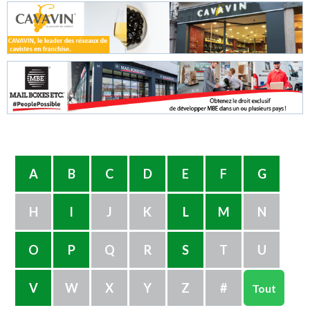
A
B
C
D
E
F
G
H
I
J
K
L
M
N
O
P
Q
R
S
T
U
V
W
X
Y
Z
#
Tout