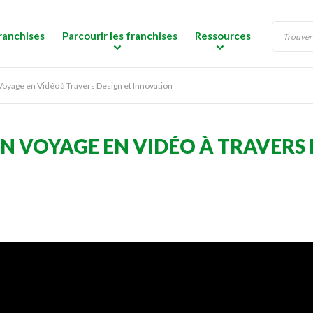
ranchises
Parcourir les franchises
Ressources
Voyage en Vidéo à Travers Design et Innovation
UN VOYAGE EN VIDÉO À TRAVERS 